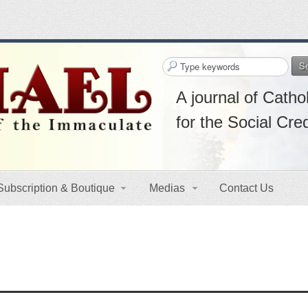
S
A journal of Cathol
for the Social Cre
Subscription & Boutique
Medias
Contact Us