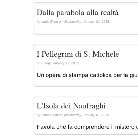
Dalla parabola alla realtà
by Louis Even on Wednesday, January 01, 1936.
I Pellegrini di S. Michele
on Friday, January 19, 2018.
Un'opera di stampa cattolica per la giu
L'Isola dei Naufraghi
by Louis Even on Wednesday, January 01, 1936.
Favola che fa comprendere il mistero 