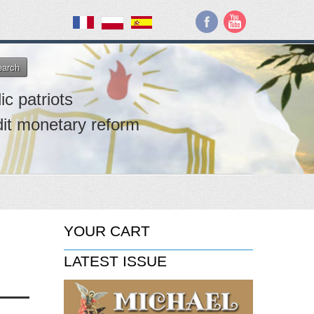
earch
ic patriots
dit monetary reform
YOUR CART
LATEST ISSUE