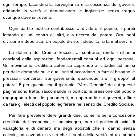
ogni ternpo, facendosi la sorveglianza e la coscienza dei governi,
gridando la verità e denunciando le ingiustizie senza tregua
ovunque dove si trovano.
Ogni partito politico contribuisce a dividere il popolo, i partiti
lottando gli uni contro gli altri, alla ricerca del potere. Ora, ogni
divisione indebolisce. Un popolo diviso, indebolito, si fa mal servire.
La dottrina del Credito Sociale, al contrario, rende i cittadini
coscienti delle aspirazioni fondamentali comuni ad ogni persona.
Un movimento creditista autentico apprende ai cittadini ad unirsi
per delle domande sulle quali tutti si accordano, a fare al bisogno le
pressioni concertati sui governanti, qualunque sia il gruppo' al
potere. È per questo che il giornale: “Vers Demain” da cui queste
pagine sono tratte, raccomanda in politica: la pressione del popolo
raggruppato fuori dei parlamenti, ma operando sui governi, affine
da fare gli electi del popolo legiferare nel senso del Credito Sociale.
Per fare prevalere delle grandi idee, come la bella concezione
creditista dell'economia, si ha bisogno, non di politicanti avidi di
vanagloria e di denaro ma degli apostoli che si danno senza
calcolo, non avendo in vista che il trionfo della verità ed un mondo