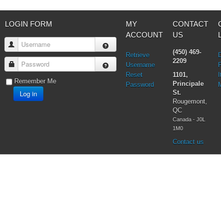
LOGIN FORM
MY
CONTACT
ACCOUNT
US
Username
(450) 469-
Retrieve
2209
Password
Username
Reset
1101,
I
Remember Me
Principale
Password
Log in
St.
Rougemont,
QC
Canada - J0L
1M0
Contact us