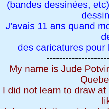
(bandes dessinées, etc),
dessin
J'avais 11 ans quand m
d
des caricatures pour l
-------------------
My name is Jude Potvin
Quebe
I did not learn to draw at
li