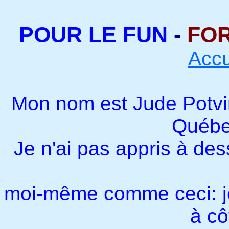
POUR LE FUN
-
FO
Acc
Mon nom est Jude Potvin
Québe
Je n'ai pas appris à des
moi-même comme ceci: je
à cô