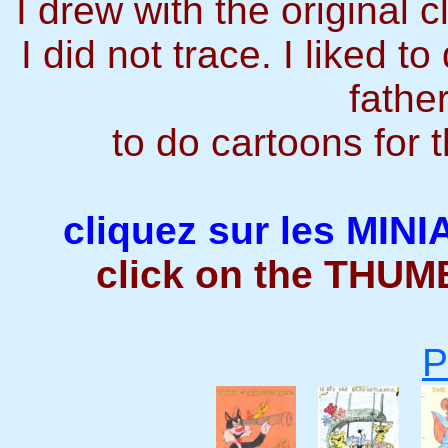
I drew with the original 
I did not trace. I liked 
fathe
to do cartoons for t
cliquez sur les MIN
click on the THUM
P